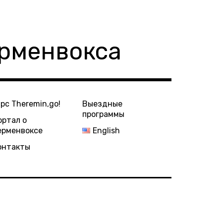
ерменвокса
урс Theremin,go!
Выездные
программы
ортал о
ерменвоксе
English
онтакты