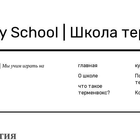
ly School | Школа т
| Мы учим играть на
главная
к
О школе
П
т
что такое
терменвокс?
К
тия